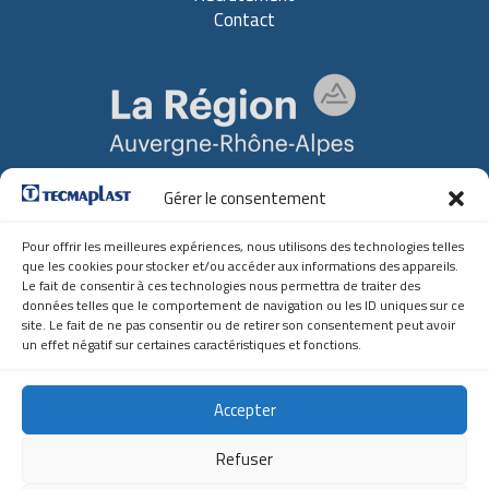
Contact
Gérer le consentement
Soutien Régional
Auvergne-Rhône-Alpes
Pour offrir les meilleures expériences, nous utilisons des technologies telles
que les cookies pour stocker et/ou accéder aux informations des appareils.
Contact
Le fait de consentir à ces technologies nous permettra de traiter des
données telles que le comportement de navigation ou les ID uniques sur ce
site. Le fait de ne pas consentir ou de retirer son consentement peut avoir
Z.A. du Borrey
un effet négatif sur certaines caractéristiques et fonctions.
01100 MARTIGNAT
(+33) 04.74.81.13.57
tecmaplast@tecmaplast.fr
Accepter
Tecmaplast France
Refuser
Tecmaplast Tchéquie